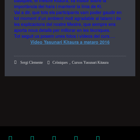
bàsiques, el mestre Kitaura, va insistir sobre la
importància del hara i mantenir la línia de Ki.
Val a dir, que tots els participants vam poder gaudir en
Marketing
tot moment d’un ambient molt agradable al tatami i de
By sharing
les explicacions del nostre Mestre, que sempre ens
your
aporta nous detalls per millorar en les tècniques.
interests
Tot seguit us posem unes fotos i vídeos del curs….
and
Video Yasunari Kitaura a mataro 2016
behavior as
you visit our
site, you
,
Sergi Clemente
Cròniques
Cursos Yasunari Kitaura
increase the
chance of
seeing
personalized
content and
offers.