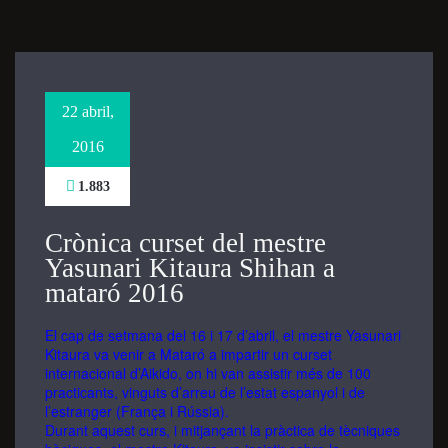
how the
website is
used.
22 abril,
Experience
In order for
2016
our website
to perform
1.883
as well as
possible
Crònica curset del mestre
during your
Yasunari Kitaura Shihan a
visit. If you
refuse these
mataró 2016
cookies,
some
El cap de setmana del 16 i 17 d’abril, el mestre Yasunari
functionality
Kitaura va venir a Mataró a impartir un curset
will
internacional d’Aikido, on hi van assistir més de 100
disappear
practicants, vinguts d’arreu de l’estat espanyol i de
from the
l’estranger (França i Rússia).
website.
Durant aquest curs, i mitjançant la pràctica de tècniques