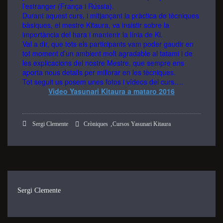
l’estranger (França i Rússia).
how the
Durant aquest curs, i mitjançant la pràctica de tècniques
website is
bàsiques, el mestre Kitaura, va insistir sobre la
used.
importància del hara i mantenir la línia de Ki.
Val a dir, que tots els participants vam poder gaudir en
tot moment d’un ambient molt agradable al tatami i de
Experience
les explicacions del nostre Mestre, que sempre ens
In order for
aporta nous detalls per millorar en les tècniques.
Tot seguit us posem unes fotos i vídeos del curs….
our website
Video Yasunari Kitaura a mataro 2016
to perform
as well as
possible
during your
,
Sergi Clemente
Cròniques
Cursos Yasunari Kitaura
visit. If you
refuse these
cookies,
some
functionality
will
disappear
Sergi Clemente
from the
website.