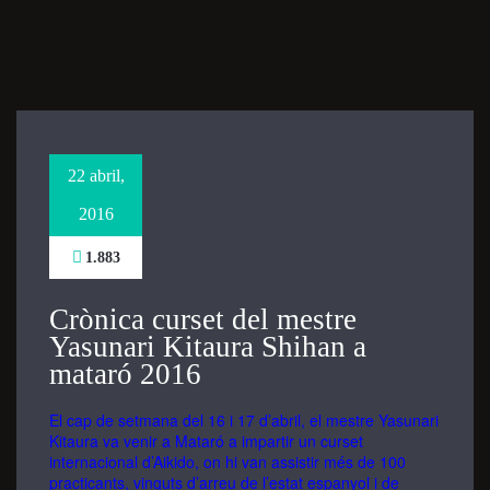
Necessary
These
cookies are
not
optional.
They are
22 abril,
needed for
the website
2016
to function.
1.883
Statistics
Crònica curset del mestre
In order for
Yasunari Kitaura Shihan a
us to
mataró 2016
improve the
website's
functionality
El cap de setmana del 16 i 17 d’abril, el mestre Yasunari
Kitaura va venir a Mataró a impartir un curset
and
internacional d’Aikido, on hi van assistir més de 100
structure,
practicants, vinguts d’arreu de l’estat espanyol i de
based on