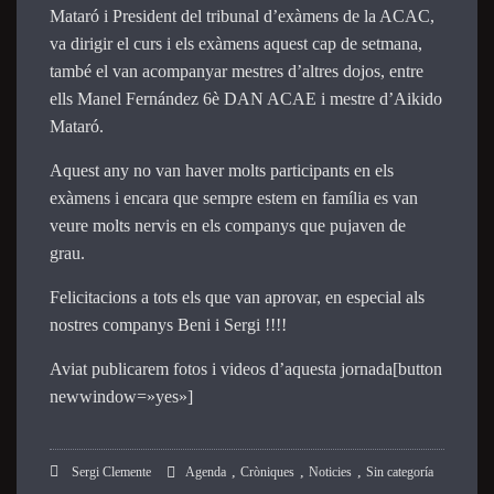
how the
Mataró i President del tribunal d’exàmens de la ACAC,
website is
va dirigir el curs i els exàmens aquest cap de setmana,
used.
també el van acompanyar mestres d’altres dojos, entre
ells Manel Fernández 6è DAN ACAE i mestre d’Aikido
Mataró.
Experience
In order for
Aquest any no van haver molts participants en els
our website
exàmens i encara que sempre estem en família es van
to perform
as well as
veure molts nervis en els companys que pujaven de
possible
grau.
during your
visit. If you
Felicitacions a tots els que van aprovar, en especial als
refuse these
nostres companys Beni i Sergi !!!!
cookies,
some
Aviat publicarem fotos i videos d’aquesta jornada[button
functionality
newwindow=»yes»]
will
disappear
from the
website.
,
,
,
Sergi Clemente
Agenda
Cròniques
Noticies
Sin categoría