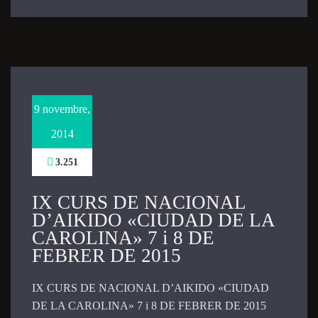
Marketing
By sharing
your
interests
and
behavior as
9 novembre,
you visit our
site, you
2014
increase the
chance of
3.251
seeing
personalized
IX CURS DE NACIONAL
content and
D’AIKIDO «CIUDAD DE LA
offers.
CAROLINA» 7 i 8 DE
IX CURS DE NACIONAL D’AIKIDO «CIUDAD