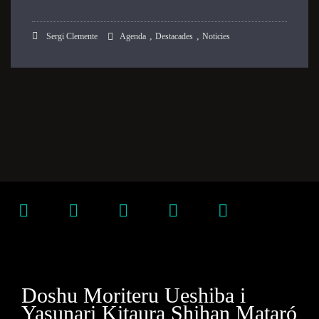
,
,
Sergi Clemente
Agenda
Destacades
Noticies
Doshu Moriteru Ueshiba i
Yasunari Kitaura Shihan Mataró