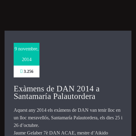
Necessary
These
cookies are
not
optional.
They are
9 novembre,
needed for
the website
2014
to function.
3.256
Statistics
Exàmens de DAN 2014 a
In order for
Santamaría Palautordera
us to
improve the
website's
Aquest any 2014 els exàmens de DAN van tenir lloc en
functionality
un lloc meravellós, Santamaría Palautordera, els dies 25 i
and
26 d’octubre.
structure,
Jaume Gelaber 7è DAN ACAE, mestre d’Aikido
based on