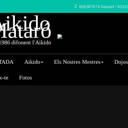
666387674 Samuel / 65115
ikido
ataró
986 difonent l'Aikido
TADA
Aikido
Els Nostres Mestres
Dojos
x-te
Fotos