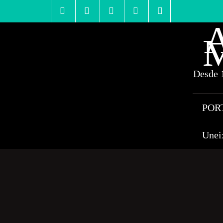
Skip
to
content
A
M
Desde 1
POR
Unei