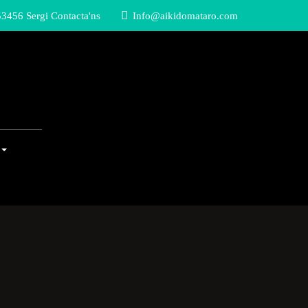
3456 Sergi Contacta'ns
Info@aikidomataro.com