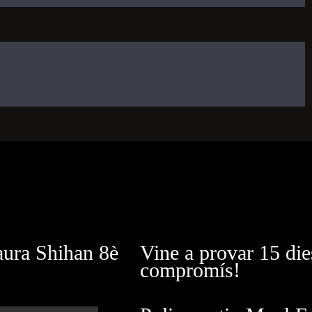
aura Shihan 8è
Vine a provar 15 die
compromís!