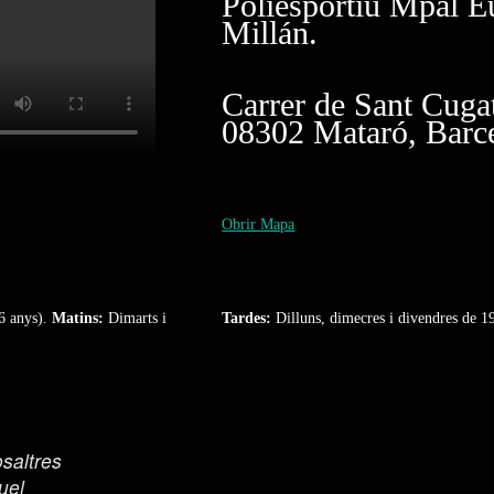
Poliesportiu Mpal E
Millán.
Carrer de Sant Cuga
08302 Mataró, Barc
Obrir Mapa
6 anys).
Matins:
Dimarts i
Tardes:
Dilluns, dimecres i divendres de 1
saltres
uel