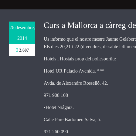
Necessary
These
Curs a Mallorca a càrreg 
26 desembre,
cookies are
not
2014
Us informo que el nostre mestre Jaume Gelaber
optional.
They are
Els dies 20,21 i 22 (divendres, dissabte i dium
2.607
needed for
the website
Hotels i Hostals prop del poliesportiu:
to function.
Hotel UR Palacio Avenida. ***
Avda. de Alexandre Rosselló, 42.
Statistics
In order for
971 908 108
us to
improve the
•Hotel Niágara.
website's
functionality
Calle Pare Bartomeu Salva, 5.
and
structure,
971 260 090
based on