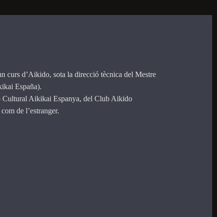
un curs d’Aikido, sota la direcció tècnica del Mestre
kikai España).
ó Cultural Aikikai Espanya, del Club Aikido
 com de l’estranger.