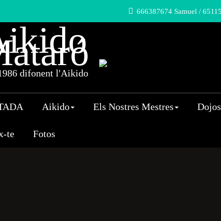
666387674 Samuel / 65115
ikido
ataró
986 difonent l'Aikido
TADA
Aikido
Els Nostres Mestres
Dojos
x-te
Fotos