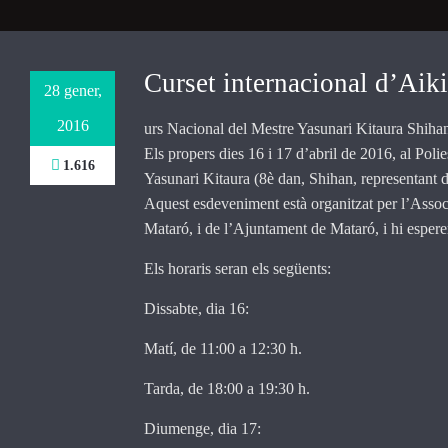
Necessary
These
Curset internacional d’Aik
28 gener,
cookies are
not
2016
urs Nacional del Mestre Yasunari Kitaura Shiha
optional.
They are
Els propers dies 16 i 17 d’abril de 2016, al Poli
1.616
needed for
Yasunari Kitaura (8è dan, Shihan, representant d
the website
Aquest esdeveniment està organitzat per l’Assoc
to function.
Mataró, i de l’Ajuntament de Mataró, i hi esperem
Els horaris seran els següents:
Statistics
In order for
Dissabte, dia 16:
us to
improve the
Matí, de 11:00 a 12:30 h.
website's
functionality
Tarda, de 18:00 a 19:30 h.
and
structure,
Diumenge, dia 17:
based on