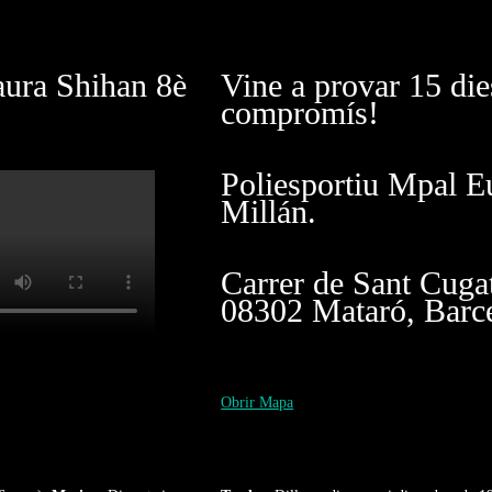
aura Shihan 8è
Vine a provar 15 die
compromís!
Poliesportiu Mpal E
Millán.
Carrer de Sant Cuga
08302 Mataró, Barc
Obrir Mapa