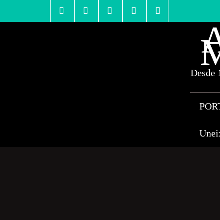
Skip
to
content
A
M
Desde 1
POR
Unei