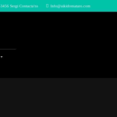
3456 Sergi Contacta'ns
Info@aikidomataro.com