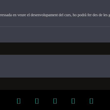
teressada en veure el desenvolupament del curs, ho podrà fer des de les g